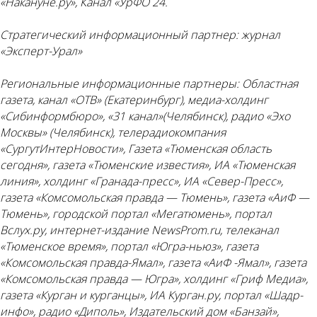
«Накануне.ру», Канал «УрФО 24.
Стратегический информационный партнер:
журнал
«Эксперт-Урал»
Региональные информационные партнеры:
Областная
газета, канал «ОТВ» (Екатеринбург), медиа-холдинг
«Сибинформбюро», «31 канал»(Челябинск), радио «Эхо
Москвы» (Челябинск), телерадиокомпания
«СургутИнтерНовости», Газета «Тюменская область
сегодня», газета «Тюменские известия», ИА «Тюменская
линия», холдинг «Гранада-пресс», ИА «Север-Пресс»,
газета «Комсомольская правда — Тюмень», газета «АиФ —
Тюмень», городской портал «Мегатюмень», портал
Вслух.ру, интернет-издание NewsProm.ru, телеканал
«Тюменское время», портал «Югра-ньюз», газета
«Комсомольская правда-Ямал», газета «АиФ -Ямал», газета
«Комсомольская правда — Югра», холдинг «Гриф Медиа»,
газета «Курган и курганцы», ИА Курган.ру, портал «Шадр-
инфо», радио «Диполь», Издательский дом «Банзай»,